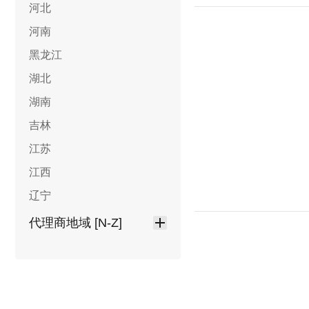
河北
河南
黑龙江
湖北
湖南
吉林
江苏
江西
辽宁
代理商地域 [N-Z]